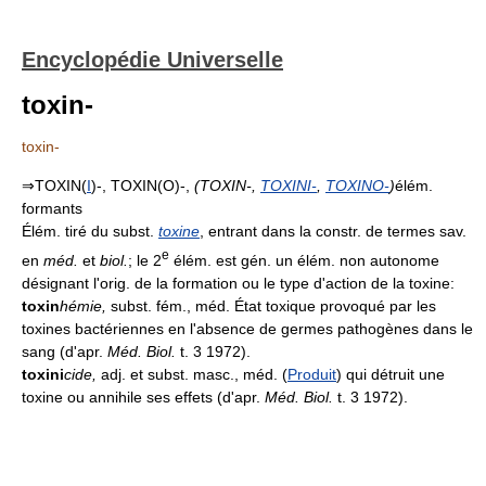
Encyclopédie Universelle
toxin-
toxin-
⇒TOXIN(
I
)-, TOXIN(O)-,
(TOXIN-,
TOXINI-
,
TOXINO-
)
élém.
formants
Élém. tiré du subst.
toxine
, entrant dans la constr. de termes sav.
e
en
méd.
et
biol.
; le 2
élém. est gén. un élém. non autonome
désignant l'orig. de la formation ou le type d'action de la toxine:
toxin
hémie
,
subst. fém., méd. État toxique provoqué par les
toxines bactériennes en l'absence de germes pathogènes dans le
sang (d'apr.
Méd. Biol.
t. 3 1972).
toxini
cide
,
adj. et subst. masc., méd. (
Produit
) qui détruit une
toxine ou annihile ses effets (d'apr.
Méd. Biol.
t. 3 1972).