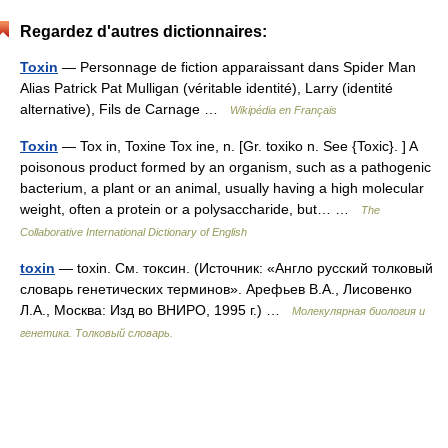
Regardez d'autres dictionnaires:
Toxin
— Personnage de fiction apparaissant dans Spider Man
Alias Patrick Pat Mulligan (véritable identité), Larry (identité
alternative), Fils de Carnage …
Wikipédia en Français
Toxin
— Tox in, Toxine Tox ine, n. [Gr. toxiko n. See {Toxic}. ] A
poisonous product formed by an organism, such as a pathogenic
bacterium, a plant or an animal, usually having a high molecular
weight, often a protein or a polysaccharide, but… …
The
Collaborative International Dictionary of English
toxin
— toxin. См. токсин. (Источник: «Англо русский толковый
словарь генетических терминов». Арефьев В.А., Лисовенко
Л.А., Москва: Изд во ВНИРО, 1995 г.) …
Молекулярная биология и
генетика. Толковый словарь.