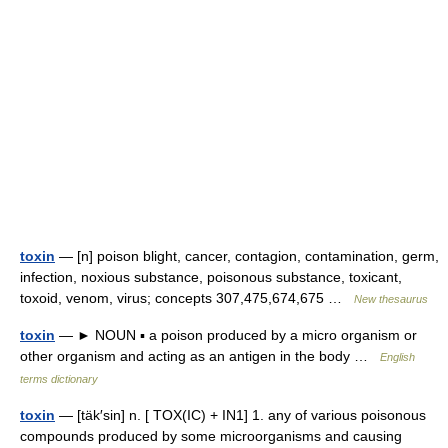
toxin
— [n] poison blight, cancer, contagion, contamination, germ,
infection, noxious substance, poisonous substance, toxicant,
toxoid, venom, virus; concepts 307,475,674,675 …
New thesaurus
toxin
— ► NOUN ▪ a poison produced by a micro organism or
other organism and acting as an antigen in the body …
English
terms dictionary
toxin
— [täk′sin] n. [ TOX(IC) + IN1] 1. any of various poisonous
compounds produced by some microorganisms and causing