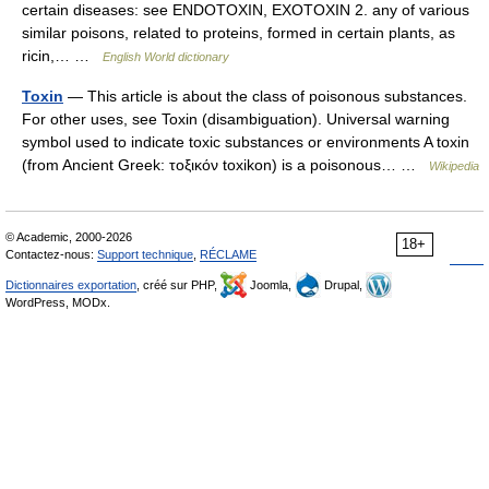
certain diseases: see ENDOTOXIN, EXOTOXIN 2. any of various
similar poisons, related to proteins, formed in certain plants, as
ricin,… …
English World dictionary
Toxin
— This article is about the class of poisonous substances.
For other uses, see Toxin (disambiguation). Universal warning
symbol used to indicate toxic substances or environments A toxin
(from Ancient Greek: τοξικόν toxikon) is a poisonous… …
Wikipedia
© Academic, 2000-2026
18+
Contactez-nous:
Support technique
,
RÉCLAME
Dictionnaires exportation
, créé sur PHP,
Joomla,
Drupal,
WordPress, MODx.