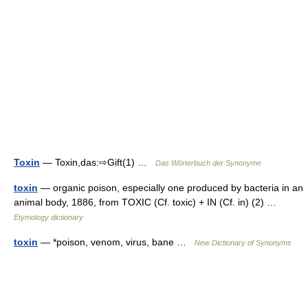
Toxin
— Toxin,das:⇨Gift(1) …
Das Wörterbuch der Synonyme
toxin
— organic poison, especially one produced by bacteria in an
animal body, 1886, from TOXIC (Cf. toxic) + IN (Cf. in) (2) …
Etymology dictionary
toxin
— *poison, venom, virus, bane …
New Dictionary of Synonyms