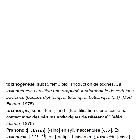
toxino
genèse
,
subst. fém., biol. Production de toxines.
La
toxinogenèse constitue une propriété fondamentale de certaines
bactéries (bacilles diphtérique, tétanique, botulinique (...))
(
Méd.
Flamm.
1975).
toxino
typie
,
subst. fém., méd. ,,Identification d'une toxine par
contact avec des sérums antitoxiques de référence`` (
Méd.
Flamm.
1975).
Prononc.:
[
], [-sino] en syll. inaccentuée [-
-]. Ex.
toxinotypie
[-
], ou [-notipi]. Liaison en
i
,
toxinicide
[-nisid].