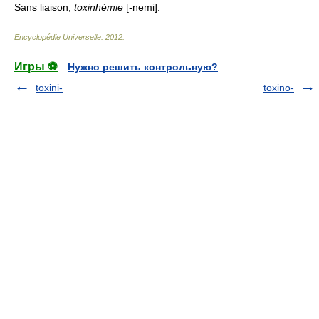
Sans liaison,
toxinhémie
[-nemi].
Encyclopédie Universelle
.
2012
.
Игры ⚽
Нужно решить контрольную?
toxini-
toxino-