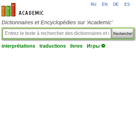
RU
EN
DE
ES
fr-academic.com
Dictionnaires et Encyclopédies sur 'Academic'
Recherche!
interprétations
traductions
livres
Игры ⚽